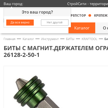
Ваш город:
СтройСити - территор
Это ваш город?
КРЕПСТОР
КРЕПЕЖ
Да все верно
Нет другой
Каталог
О 
Главная
Каталог
Инструмент
БИТЫ
KRAFTOOL
Би
Замочно-скобяные
изделия
1429
БИТЫ С МАГНИТ.ДЕРЖАТЕЛЕМ ОГРА
26128-2-50-1
Инструмент
2363
Колеса
68
Крепёж
3718
Круги и абразивы
152
Нержавейка
434
Химия