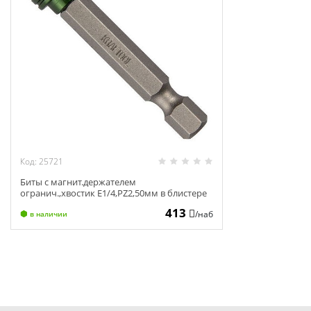
Код: 25721
Биты с магнит.держателем
огранич.,хвостик Е1/4,PZ2,50мм в блистере
1шт "EXPERT"KRAFTOOL 26129-2-50-1
413
/наб
в наличии