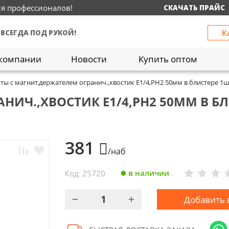
ия профессионалов!
СКАЧАТЬ ПРАЙС
К
 ВСЕГДА ПОД РУКОЙ!
компании
Новости
Купить оптом
ты с магнит.держателем огранич.,хвостик Е1/4,PH2 50мм в блистере 1
НИЧ.,ХВОСТИК Е1/4,PH2 50ММ В БЛ
381
/наб
в наличии
Код: 25720
Добавить 