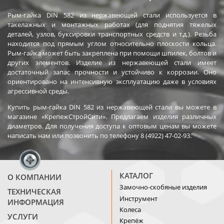
Рым-гайка DIN 582 из нержавеющей стали используется в
такелажных и монтажных работах (для поднятия тяжелых
деталей, узлов, буксировки транспортных средств и т.д.). Резьба
находится под прямым углом относительно плоскости кольца.
Рым-гайка может быть закреплена при помощи шпилек, болтов и
других элементов. Изделие из нержавеющей стали имеет
достаточный запас прочности и устойчиво к коррозии. Оно
ориентировано на интенсивную эксплуатацию даже в условиях
агрессивной среды.
Купить рым-гайка DIN 582 из нержавеющей стали вы можете в
магазине «КрепежСтройСити». Предлагаем изделия различных
диаметров. Для получения доступа к оптовым ценам вы можете
написать нам или позвонить по телефону 8 (4922) 47-02-93.
КАТАЛОГ
О КОМПАНИИ
Замочно-скобяные изделия
ТЕХНИЧЕСКАЯ
Инструмент
ИНФОРМАЦИЯ
Колеса
УСЛУГИ
Крепёж