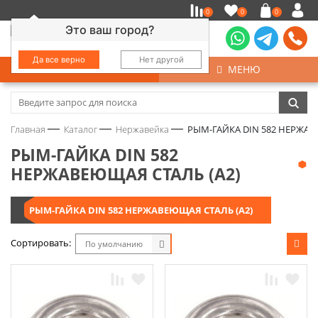
0
0
0
Это ваш город?
Да все верно
Нет другой
КАТАЛОГ
МЕНЮ
Замочно-скобяные изделия
Главная
Каталог
Нержавейка
РЫМ-ГАЙКА DIN 582 НЕРЖАВ
Инструмент
РЫМ-ГАЙКА DIN 582
НЕРЖАВЕЮЩАЯ СТАЛЬ (А2)
Колеса
РЫМ-ГАЙКА DIN 582 НЕРЖАВЕЮЩАЯ СТАЛЬ (А2)
Крепёж
Сортировать:
По умолчанию
Круги и абразивы
Нержавейка