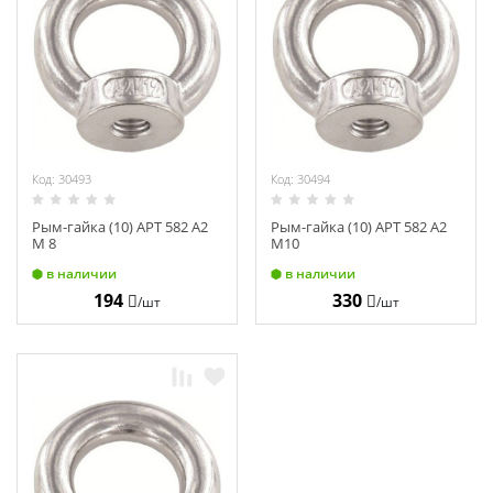
Химия
Хозтовары
Электроды и проволока
Код: 30493
Код: 30494
Рым-гайка (10) АРТ 582 А2
Рым-гайка (10) АРТ 582 А2
М 8
М10
в наличии
в наличии
194
330
/шт
/шт