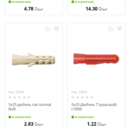
в наличии
в наличии
4.78
14.30
/шт
/шт
Код: 22844
Код: 22846
5х25 дюбель nat sоrmat
5х25 Дюбель Т (красный)
Bulk
(1000)
в наличии
в наличии
2.83
1.22
/шт
/шт