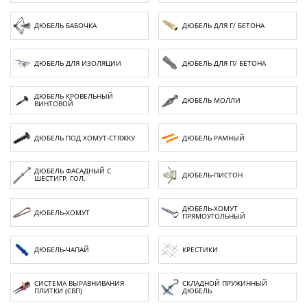
Химия
ДЮБЕЛЬ БАБОЧКА
ДЮБЕЛЬ ДЛЯ Г/ БЕТОНА
Хозтовары
ДЮБЕЛЬ ДЛЯ ИЗОЛЯЦИИ
ДЮБЕЛЬ ДЛЯ П/ БЕТОНА
Электроды и проволока
ДЮБЕЛЬ КРОВЕЛЬНЫЙ
ДЮБЕЛЬ МОЛЛИ
ВИНТОВОЙ
ДЮБЕЛЬ ПОД ХОМУТ-СТЯЖКУ
ДЮБЕЛЬ РАМНЫЙ
ДЮБЕЛЬ ФАСАДНЫЙ С
ДЮБЕЛЬ-ПИСТОН
ШЕСТИГР. ГОЛ.
ДЮБЕЛЬ-ХОМУТ
ДЮБЕЛЬ-ХОМУТ
ПРЯМОУГОЛЬНЫЙ
ДЮБЕЛЬ-ЧАПАЙ
КРЕСТИКИ
СИСТЕМА ВЫРАВНИВАНИЯ
СКЛАДНОЙ ПРУЖИННЫЙ
ПЛИТКИ (СВП)
ДЮБЕЛЬ