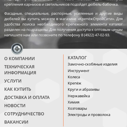
крепления карнизов и светильников подойдет дюбель-бабочка.
Фасадные, специальные, распорные, усиленные и другие виды
дюбелей вы купить можете в магазине «КрепёжСтройСити». Для
удобства поиска необходимого крепежного элемента каталог
разделен на подразделы. Для получения доступа к оптовым ценам
напишите нам или позвоните по телефону 8 (4922) 47-02-93.
КАТАЛОГ
О КОМПАНИИ
Замочно-скобяные изделия
ТЕХНИЧЕСКАЯ
Инструмент
ИНФОРМАЦИЯ
Колеса
УСЛУГИ
Крепёж
КАК КУПИТЬ
Круги и абразивы
Нержавейка
ДОСТАВКА И ОПЛАТА
Химия
НОВОСТИ
Хозтовары
СОТРУДНИЧЕСТВО
Электроды и проволока
ВАКАНСИИ