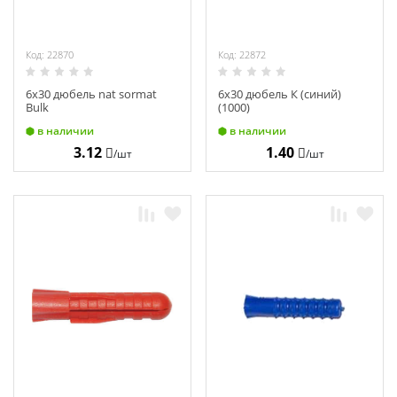
Код: 22870
Код: 22872
6х30 дюбель nat sоrmat
6х30 дюбель К (синий)
Bulk
(1000)
в наличии
в наличии
3.12
1.40
/шт
/шт