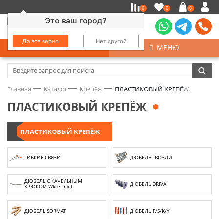
0
0
0
Это ваш город?
Да все верно
Нет другой
КАТАЛОГ
МЕНЮ
Замочно-скобяные изделия
Главная
Каталог
Крепёж
ПЛАСТИКОВЫЙ КРЕПЁЖ
Инструмент
ПЛАСТИКОВЫЙ КРЕПЁЖ
Колеса
ПЛАСТИКОВЫЙ КРЕПЁЖ
Крепёж
ГИБКИЕ СВЯЗИ
ДЮБЕЛЬ ГВОЗДИ
Круги и абразивы
ДЮБЕЛЬ C КАЧЕЛЬНЫМ
ДЮБЕЛЬ DRIVA
КРЮКОМ Wkret-met
Нержавейка
ДЮБЕЛЬ SORMAT
ДЮБЕЛЬ T/S/K/Y