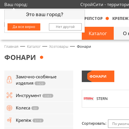
Ваш город:
СтройСити - территор
Это ваш город?
КРЕПСТОР
КРЕПЕЖ
Да все верно
Нет другой
Каталог
О 
Главная
Каталог
Хозтовары
Фонари
Замочно-скобяные
изделия
1429
ФОНАРИ
Инструмент
2363
Замочно-скобяные
ФОНАРИ
Колеса
68
изделия
1429
Крепёж
3718
Инструмент
2363
STERN
Круги и абразивы
152
Колеса
68
Нержавейка
434
Крепёж
3718
Сортировать:
По умол
Химия