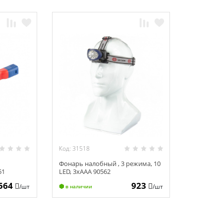
Код: 31518
Фонарь налобный , 3 режима, 10
51
LED, 3хААА 90562
564
923
/шт
/шт
в наличии