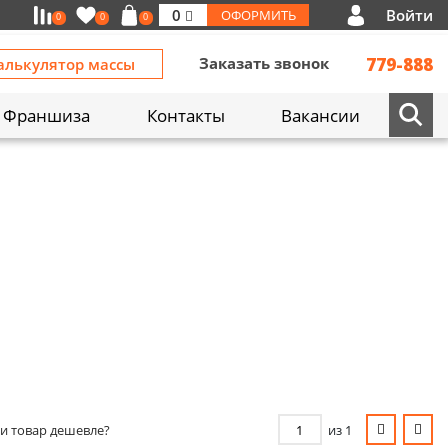
Войти
0
ОФОРМИТЬ
0
0
0
Заказать звонок
779-888
алькулятор массы
Франшиза
Контакты
Вакансии
и товар дешевле?
из 1