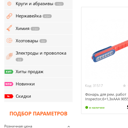
134
Круги и абразивы
152
Хозтовары
69
Нержавейка
434
Электроды и проволока
Химия
134
68
Хозтовары
69
Хиты продаж
Электроды и проволока
Новинки
68
Скидки
Хиты продаж
Новинки
Код: 31517
Фонарь для рем. работ
Скидки
Inspector,6+1,3хААА 905
в наличии
ПОДБОР ПАРАМЕТРОВ
Розничная цена