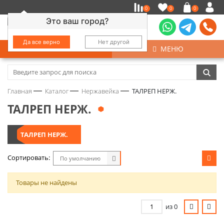
0
0
0
Это ваш город?
Да все верно
Нет другой
КАТАЛОГ
МЕНЮ
Замочно-скобяные изделия
Главная
Каталог
Нержавейка
ТАЛРЕП НЕРЖ.
Инструмент
ТАЛРЕП НЕРЖ.
Колеса
ТАЛРЕП НЕРЖ.
Крепёж
Сортировать:
По умолчанию
Круги и абразивы
Товары не найдены
Нержавейка
из 0