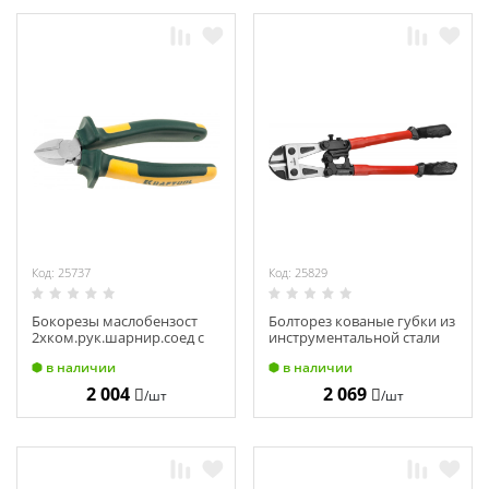
Код: 25737
Код: 25829
Бокорезы маслобензост
Болторез кованые губки из
2хком.рук.шарнир.соед с
инструментальной стали
п/из.
450 мм ЗУБР "МАСТЕР"
в наличии
в наличии
160мм.KRAFTOOL"KRAFT-
23313-045
MAX 22011-5-16
2 004
2 069
/шт
/шт