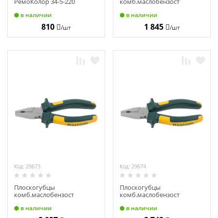
РемоКолор 34-5-220
комб.маслобензост
2хком.рук.шарнир.соед с
в наличии
в наличии
п/из.
160мм.KRAFTOOL"KRAFT-
810
1 845
/шт
/шт
MAX 22011-1-16
Код: 29673
Код: 29674
Плоскогубцы
Плоскогубцы
комб.маслобензост
комб.маслобензост
2хком.рук.шарнир.соед с
2хком.рук.шарнир.соед с
в наличии
в наличии
п/из.
п/из.
180мм.KRAFTOOL"KRAFT-
200мм.KRAFTOOL"KRAFT-