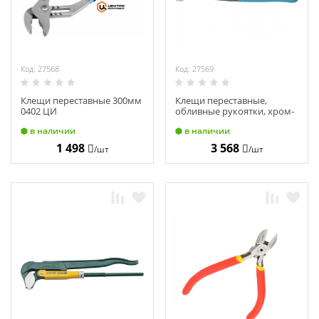
Код: 27568
Код: 27569
Клещи переставные 300мм
Клещи переставные,
0402 ЦИ
обливные рукоятки, хром-
ванадий, 240мм Gross,
в наличии
в наличии
15715
1 498
3 568
/шт
/шт