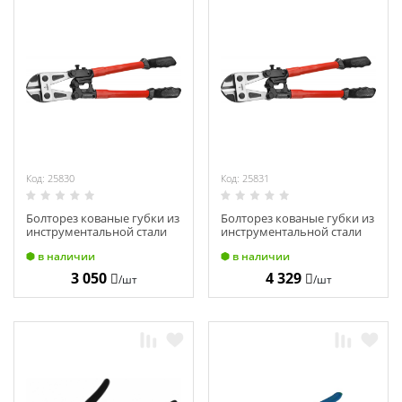
Код: 25830
Код: 25831
Болторез кованые губки из
Болторез кованые губки из
инструментальной стали
инструментальной стали
600 мм ЗУБР "МАСТЕР"
750 мм ЗУБР "МАСТЕР"
в наличии
в наличии
23313-060
23313-075
3 050
4 329
/шт
/шт