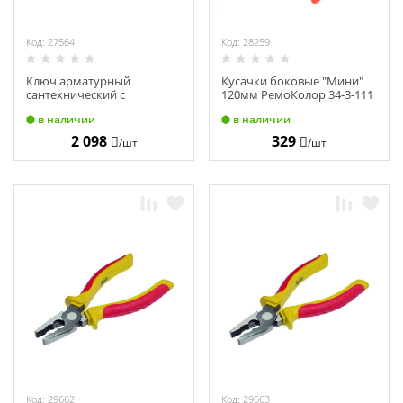
Код: 27564
Код: 28259
Ключ арматурный
Кусачки боковые "Мини"
сантехнический с
120мм РемоКолор 34-3-111
прямыми губками
в наличии
в наличии
KRAFTOOL 330 мм/1 27361-
10_z01
2 098
329
/шт
/шт
Код: 29662
Код: 29663