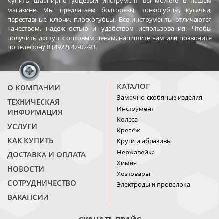
Купить шарнирно-губцевый инструмент вы можете в нашем
магазине. Мы предлагаем болторезы, тонкогубцы, кусачки,
переставные ключи, плоскогубцы. Все инструменты отличаются
качеством, надежностью и удобством использования. Чтобы
получить доступ к оптовым ценам, напишите нам или позвоните
по телефону 8 (4922) 47-02-93.
КАТАЛОГ
О КОМПАНИИ
Замочно-скобяные изделия
ТЕХНИЧЕСКАЯ
Инструмент
ИНФОРМАЦИЯ
Колеса
УСЛУГИ
Крепёж
КАК КУПИТЬ
Круги и абразивы
Нержавейка
ДОСТАВКА И ОПЛАТА
Химия
НОВОСТИ
Хозтовары
СОТРУДНИЧЕСТВО
Электроды и проволока
ВАКАНСИИ
СКАЧАТЬ ПРАЙС