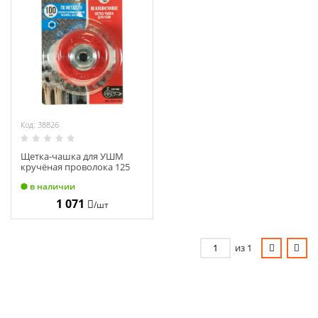
Код: 38826
Щетка-чашка для УШМ
кручёная проволока 125
мм, М14, "Hardcore" 201125
в наличии
1 071
/шт
из 1