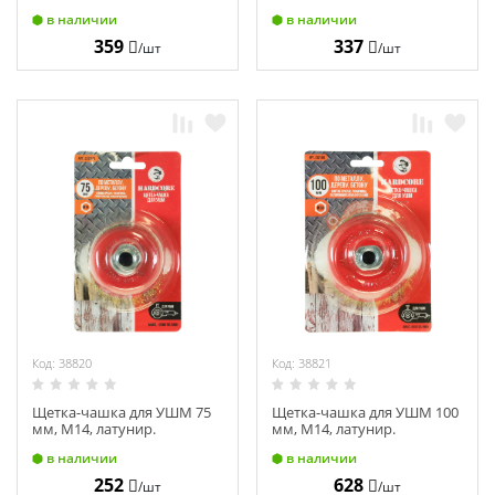
волнистая проволока
волнистая проволока
в наличии
в наличии
"Hardcore" 212125
"Hardcore" 202065
359
337
/шт
/шт
Код: 38820
Код: 38821
Щетка-чашка для УШМ 75
Щетка-чашка для УШМ 100
мм, М14, латунир.
мм, М14, латунир.
волнистая проволока
волнистая проволока
в наличии
в наличии
"Hardcore" 202075
"Hardcore" 202100
252
628
/шт
/шт