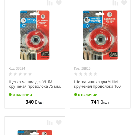
Код: 38824
Код: 38825
Щетка-чашка для УШМ
Щетка-чашка для УШМ
кручёная проволока 75 мм,
кручёная проволока 100
М14, "Hardcore" 201075
мм, М14, "Hardcore" 201100
в наличии
в наличии
340
741
/шт
/шт