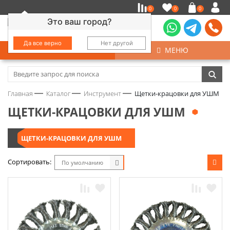
0
0
0
Это ваш город?
Да все верно
Нет другой
КАТАЛОГ
МЕНЮ
Замочно-скобяные изделия
Главная
Каталог
Инструмент
Щетки-крацовки для УШМ
Инструмент
ЩЕТКИ-КРАЦОВКИ ДЛЯ УШМ
Колеса
ЩЕТКИ-КРАЦОВКИ ДЛЯ УШМ
Крепёж
Сортировать:
По умолчанию
Круги и абразивы
Нержавейка