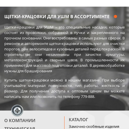
ЩЕТКИ‐КРАЦОВКИ ДЛЯ УШМ В АССОРТИМЕНТЕ
Щетки‐крацовки для УШМ – это специальные насадки, которые
состоят из проволоки, собранной в пучки и закрепленного на
прочном основании. Они востребованы в самых разных сферах. В
ремонте и авторемонте щетки-крацовки используют для очистки
порогов, рам велосипедов и кузовных деталей перед покраской. В
строительстве они незаменимы при зачистке арматуры,
металлоконструкций и сварных швов. В промышленности их
применяют для массовой подготовки деталей. В деревообработке
нужны для браширования
Купить щетки-крацовки можно в нашем магазине. При выборе
учитывайте материал поверхности. тип работы, жесткость и
размер. Для получения доступа к оптовым ценам вы можете
написать нам или позвонить по телефону 779-888.
КАТАЛОГ
О КОМПАНИИ
Замочно-скобяные изделия
ТЕХНИЧЕСКАЯ