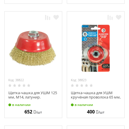
Код: 38822
Код: 38823
Щетка-чашка для УШМ 125
Щетка-чашка для УШМ
мм, М14, латунир.
кручёная проволока 65 мм,
волнистая проволока
М14, "Hardcore" 201065
в наличии
в наличии
"Hardcore" 202125
652
400
/шт
/шт