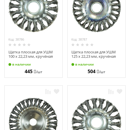
Химия
Хозтовары
Электроды и проволока
Код: 38786
Код: 38787
Щетка плоская для УШМ
Щетка плоская для УШМ
100 х 22,23 мм, кручёная
125 х 22,23 мм, кручёная
проволока "Hardcore"
проволока "Hardcore"
в наличии
в наличии
221100
221125
445
504
/шт
/шт