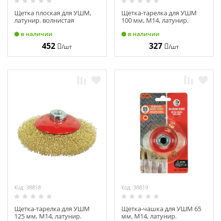
Щетка плоская для УШМ,
Щетка-тарелка для УШМ
латунир. волнистая
100 мм, М14, латунир.
проволока 150 х 22,23 мм,
волнистая проволока
в наличии
в наличии
"Hardcore" 222150
"Hardcore" 212100
452
327
/шт
/шт
Код: 38818
Код: 38819
Щетка-тарелка для УШМ
Щетка-чашка для УШМ 65
125 мм, М14, латунир.
мм, М14, латунир.