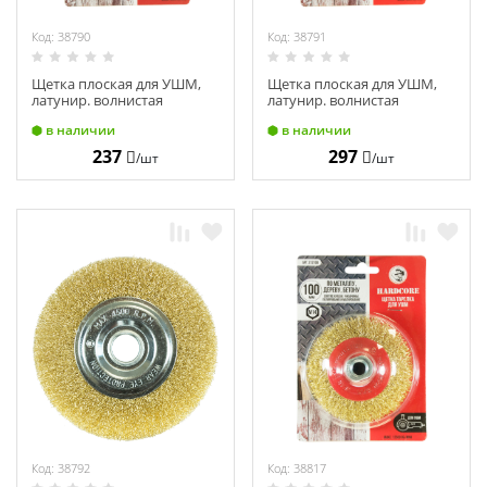
Код: 38790
Код: 38791
Щетка плоская для УШМ,
Щетка плоская для УШМ,
латунир. волнистая
латунир. волнистая
проволока 100 х 22,23 мм,
проволока 125 х 22,23 мм,
в наличии
в наличии
"Hardcore" 222100
"Hardcore" 222125
237
297
/шт
/шт
Код: 38792
Код: 38817