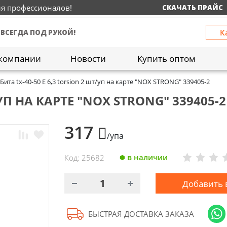
ия профессионалов!
СКАЧАТЬ ПРАЙС
К
 ВСЕГДА ПОД РУКОЙ!
компании
Новости
Купить оптом
Бита tx-40-50 E 6,3 torsion 2 шт/уп на карте "NOX STRONG" 339405-2
/УП НА КАРТЕ "NOX STRONG" 339405-2
317
/упа
в наличии
Код: 25682
Добавить 
БЫСТРАЯ ДОСТАВКА ЗАКАЗА