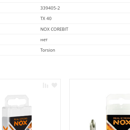
339405-2
TX 40
NOX COREBIT
нет
Torsion