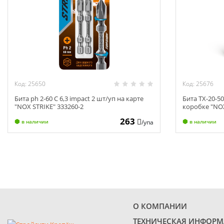
Код: 25650
Код: 25676
Бита ph 2-60 C 6,3 impact 2 шт/уп на карте
Бита TX-20-50
"NOX STRIKE" 333260-2
коробке "NO
263
/упа
в наличии
в наличии
О КОМПАНИИ
ТЕХНИЧЕСКАЯ ИНФОР