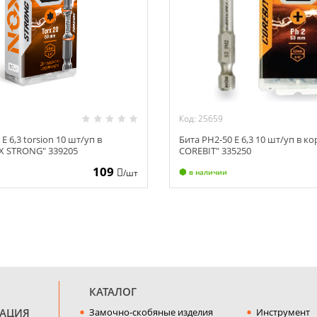
Код: 25659
 E 6,3 torsion 10 шт/уп в
Бита PH2-50 E 6,3 10 шт/уп в к
X STRONG" 339205
COREBIT" 335250
109
/шт
в наличии
КАТАЛОГ
МАЦИЯ
Замочно-скобяные изделия
Инструмент