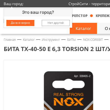
Ваш город:
СтройСити - территор
Это ваш город?
КРЕПСТОР
КРЕПЕЖ
Да все верно
Нет другой
Каталог
О 
Главная
Каталог
Инструмент
БИТЫ
NOX COREBIT
Замочно-скобяные
изделия
1429
БИТА TX-40-50 E 6,3 TORSION 2 ШТ
Инструмент
2363
Колеса
68
Крепёж
3718
Круги и абразивы
152
Нержавейка
434
Химия