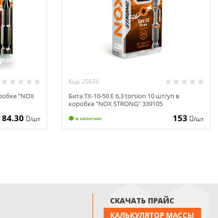
Код: 25674
оробке "NOX
Бита TX-10-50 E 6,3 torsion 10 шт/уп в
коробке "NOX STRONG" 339105
84.30
153
/шт
/шт
в наличии
СКАЧАТЬ ПРАЙС
КАЛЬКУЛЯТОР МАССЫ