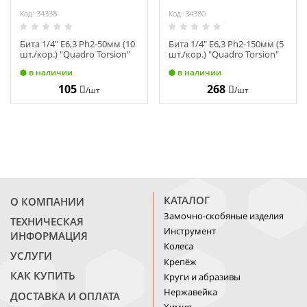
Код: 34338
Код: 34380
Бита 1/4" E6,3 Ph2-50мм (10
Бита 1/4" E6,3 Ph2-150мм (5
шт./кор.) "Quadro Torsion"
шт./кор.) "Quadro Torsion"
410250
412150
в наличии
в наличии
105
268
/шт
/шт
КАТАЛОГ
О КОМПАНИИ
Замочно-скобяные изделия
ТЕХНИЧЕСКАЯ
Инструмент
ИНФОРМАЦИЯ
Колеса
УСЛУГИ
Крепёж
КАК КУПИТЬ
Круги и абразивы
Нержавейка
ДОСТАВКА И ОПЛАТА