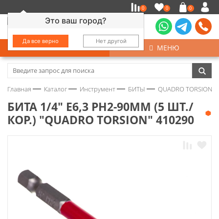
0
0
0
Это ваш город?
Да все верно
Нет другой
КАТАЛОГ
МЕНЮ
Замочно-скобяные изделия
Главная
Каталог
Инструмент
БИТЫ
QUADRO TORSION
Инструмент
БИТА 1/4" E6,3 PH2-90ММ (5 ШТ./
КОР.) "QUADRO TORSION" 410290
Колеса
Крепёж
Круги и абразивы
Нержавейка