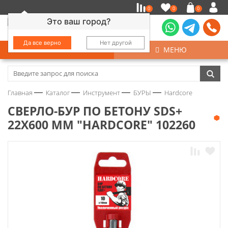
0
0
0
Это ваш город?
Да все верно
Нет другой
КАТАЛОГ
МЕНЮ
Замочно-скобяные изделия
Главная
Каталог
Инструмент
БУРЫ
Hardcore
Инструмент
CВЕРЛО-БУР ПО БЕТОНУ SDS+
22Х600 ММ "HARDCORE" 102260
Колеса
Крепёж
Круги и абразивы
Нержавейка