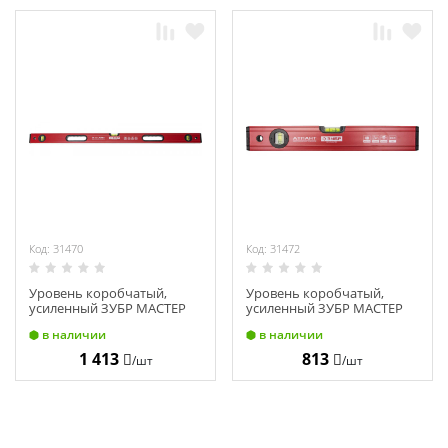
Код: 31470
Код: 31472
Уровень коробчатый,
Уровень коробчатый,
усиленный ЗУБР МАСТЕР
усиленный ЗУБР МАСТЕР
"УС-5", 3 глазка, с ручками
"УС-5", 3 глазка, с ручками
в наличии
в наличии
100см 34585-100
40см 34585-040
1 413
813
/шт
/шт