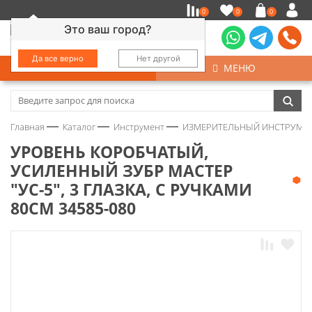
0
0
0
Это ваш город?
Да все верно
Нет другой
КАТАЛОГ
МЕНЮ
Замочно-скобяные изделия
Главная
Каталог
Инструмент
ИЗМЕРИТЕЛЬНЫЙ ИНСТРУМЕ
Инструмент
УРОВЕНЬ КОРОБЧАТЫЙ,
УСИЛЕННЫЙ ЗУБР МАСТЕР
Колеса
"УС-5", 3 ГЛАЗКА, С РУЧКАМИ
80СМ 34585-080
Крепёж
Круги и абразивы
Нержавейка