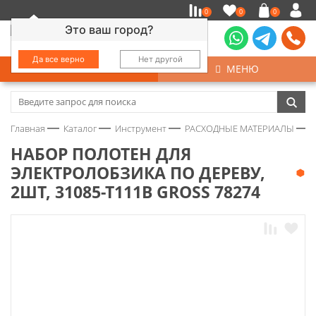
0
0
0
Это ваш город?
Да все верно
Нет другой
КАТАЛОГ
МЕНЮ
Замочно-скобяные изделия
Главная
Каталог
Инструмент
РАСХОДНЫЕ МАТЕРИАЛЫ
Инструмент
НАБОР ПОЛОТЕН ДЛЯ
ЭЛЕКТРОЛОБЗИКА ПО ДЕРЕВУ,
Колеса
2ШТ, 31085-Т111B GROSS 78274
Крепёж
Круги и абразивы
Нержавейка