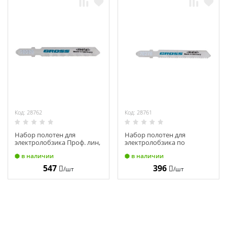
Код: 28762
Код: 28761
Набор полотен для
Набор полотен для
электролобзика Проф. лин,
электролобзика по
2шт, 3111F-Т118AF GROSS
металлу, 2шт, 3113-Т118B
в наличии
в наличии
78283
GROSS 78278
547
396
/шт
/шт