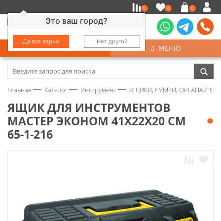
0
0
0
Это ваш город?
Да все верно
Нет другой
КАТАЛОГ
МЕНЮ
Замочно-скобяные изделия
Главная
Каталог
Инструмент
ЯЩИКИ, СУМКИ, ОРГАНАЙЗЕР
Инструмент
ЯЩИК ДЛЯ ИНСТРУМЕНТОВ
МАСТЕР ЭКОНОМ 41Х22Х20 СМ
Колеса
65-1-216
Крепёж
Круги и абразивы
Нержавейка