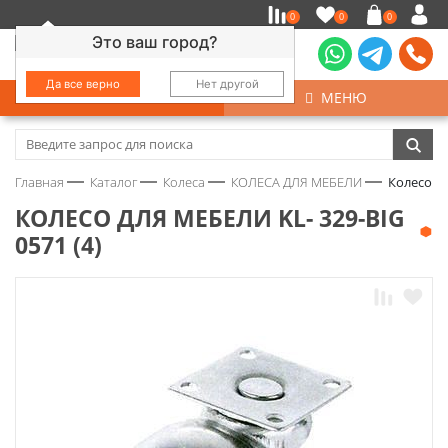
0
0
0
Это ваш город?
Да все верно
Нет другой
КАТАЛОГ
МЕНЮ
Замочно-скобяные изделия
Главная
Каталог
Колеса
КОЛЕСА ДЛЯ МЕБЕЛИ
Колесо дл
Инструмент
КОЛЕСО ДЛЯ МЕБЕЛИ KL- 329-BIG
0571 (4)
Колеса
Крепёж
Круги и абразивы
Нержавейка