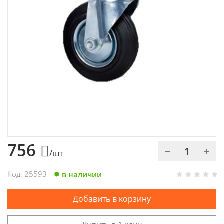
Химия
Хозтовары
Электроды и проволока
756
/шт
Код: 25593
в наличии
Добавить в корзину