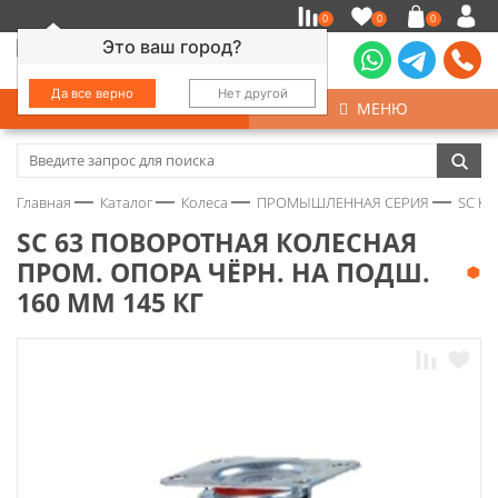
0
0
0
Это ваш город?
Да все верно
Нет другой
КАТАЛОГ
МЕНЮ
Замочно-скобяные изделия
Главная
Каталог
Колеса
ПРОМЫШЛЕННАЯ СЕРИЯ
SС К
Инструмент
SС 63 ПОВОРОТНАЯ КОЛЕСНАЯ
ПРОМ. ОПОРА ЧЁРН. НА ПОДШ.
Колеса
160 ММ 145 КГ
Крепёж
Круги и абразивы
Нержавейка