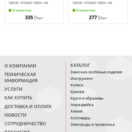
пром. опора чёрн. на
пром. опора чёрн. на
подш. 125 мм 100 кг
подш. 100 мм 70 кг
в наличии
в наличии
335
277
/шт
/шт
КАТАЛОГ
О КОМПАНИИ
Замочно-скобяные изделия
ТЕХНИЧЕСКАЯ
Инструмент
ИНФОРМАЦИЯ
Колеса
УСЛУГИ
Крепёж
КАК КУПИТЬ
Круги и абразивы
Нержавейка
ДОСТАВКА И ОПЛАТА
Химия
НОВОСТИ
Хозтовары
СОТРУДНИЧЕСТВО
Электроды и проволока
ВАКАНСИИ