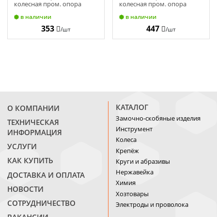
колесная пром. опора
колесная пром. опора
чёрн. на подш. с тормозом
чёрн. на подш. с тормозом
в наличии
в наличии
100 мм 70 кг
125 мм 100 кг
353
447
/шт
/шт
КАТАЛОГ
О КОМПАНИИ
Замочно-скобяные изделия
ТЕХНИЧЕСКАЯ
Инструмент
ИНФОРМАЦИЯ
Колеса
УСЛУГИ
Крепёж
КАК КУПИТЬ
Круги и абразивы
Нержавейка
ДОСТАВКА И ОПЛАТА
Химия
НОВОСТИ
Хозтовары
СОТРУДНИЧЕСТВО
Электроды и проволока
ВАКАНСИИ