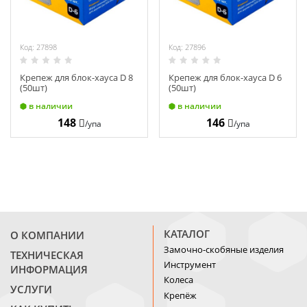
Код: 27898
Код: 27896
Крепеж для блок-хауса D 8
Крепеж для блок-хауса D 6
(50шт)
(50шт)
в наличии
в наличии
148
146
/упа
/упа
КАТАЛОГ
О КОМПАНИИ
Замочно-скобяные изделия
ТЕХНИЧЕСКАЯ
Инструмент
ИНФОРМАЦИЯ
Колеса
УСЛУГИ
Крепёж