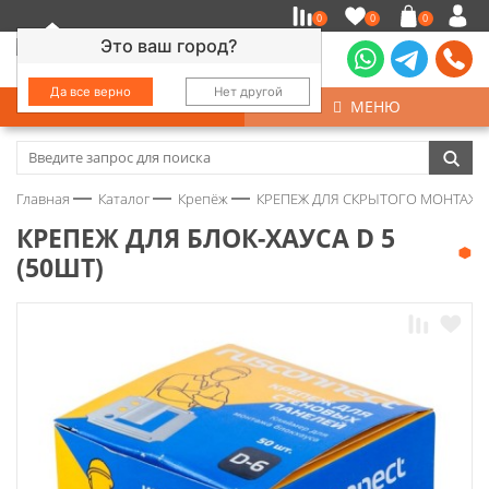
0
0
0
Это ваш город?
Да все верно
Нет другой
КАТАЛОГ
МЕНЮ
Замочно-скобяные изделия
Главная
Каталог
Крепёж
КРЕПЕЖ ДЛЯ СКРЫТОГО МОНТАЖА
Инструмент
КРЕПЕЖ ДЛЯ БЛОК-ХАУСА D 5
(50ШТ)
Колеса
Крепёж
Круги и абразивы
Нержавейка