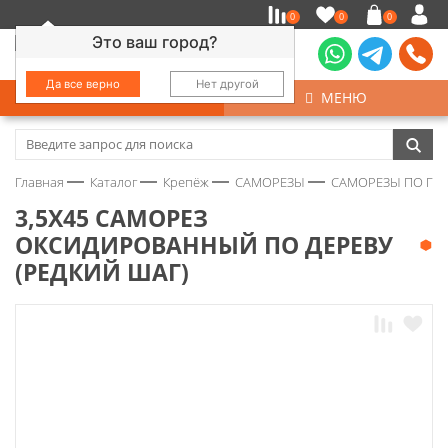
0
0
0
Это ваш город?
Да все верно
Нет другой
КАТАЛОГ
МЕНЮ
Замочно-скобяные изделия
Главная
Каталог
Крепёж
САМОРЕЗЫ
САМОРЕЗЫ ПО ГИ
Инструмент
3,5Х45 САМОРЕЗ
ОКСИДИРОВАННЫЙ ПО ДЕРЕВУ
Колеса
(РЕДКИЙ ШАГ)
Крепёж
Круги и абразивы
Нержавейка