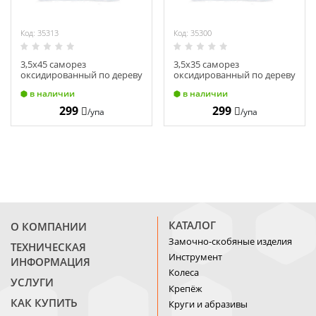
Код: 35313
Код: 35300
3,5х45 саморез
3,5х35 саморез
оксидированный по дереву
оксидированный по дереву
(редкий шаг), ПАКЕТ, 1кг
(редкий шаг), ПАКЕТ, 1кг
в наличии
в наличии
299
299
/упа
/упа
КАТАЛОГ
О КОМПАНИИ
Замочно-скобяные изделия
ТЕХНИЧЕСКАЯ
Инструмент
ИНФОРМАЦИЯ
Колеса
УСЛУГИ
Крепёж
КАК КУПИТЬ
Круги и абразивы