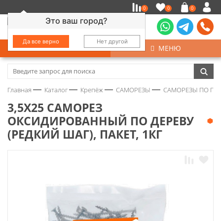
0
0
0
Это ваш город?
Да все верно
Нет другой
КАТАЛОГ
МЕНЮ
Замочно-скобяные изделия
Главная
Каталог
Крепёж
САМОРЕЗЫ
САМОРЕЗЫ ПО ГИ
Инструмент
3,5Х25 САМОРЕЗ
ОКСИДИРОВАННЫЙ ПО ДЕРЕВУ
Колеса
(РЕДКИЙ ШАГ), ПАКЕТ, 1КГ
Крепёж
Круги и абразивы
Нержавейка