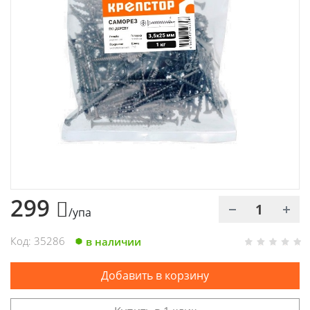
Химия
Хозтовары
Электроды и проволока
299
/упа
Код: 35286
в наличии
Добавить в корзину