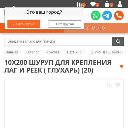
0
0
0
Это ваш город?
Да все верно
Нет другой
КАТАЛОГ
МЕНЮ
Замочно-скобяные изделия
Главная
Каталог
Крепёж
ШУРУПЫ
ШУРУПЫ ДЛЯ КРЕПЛЕНИ
Инструмент
10Х200 ШУРУП ДЛЯ КРЕПЛЕНИЯ
ЛАГ И РЕЕК ( ГЛУХАРЬ) (20)
Колеса
Крепёж
Круги и абразивы
Нержавейка