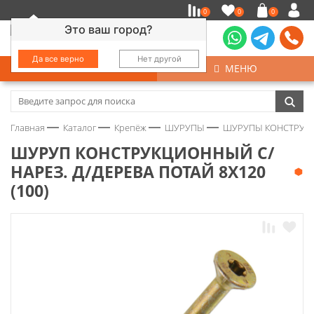
0
0
0
Это ваш город?
Да все верно
Нет другой
КАТАЛОГ
МЕНЮ
Замочно-скобяные изделия
Главная
Каталог
Крепёж
ШУРУПЫ
ШУРУПЫ КОНСТРУК
Инструмент
ШУРУП КОНСТРУКЦИОННЫЙ С/
НАРЕЗ. Д/ДЕРЕВА ПОТАЙ 8Х120
Колеса
(100)
Крепёж
Круги и абразивы
Нержавейка