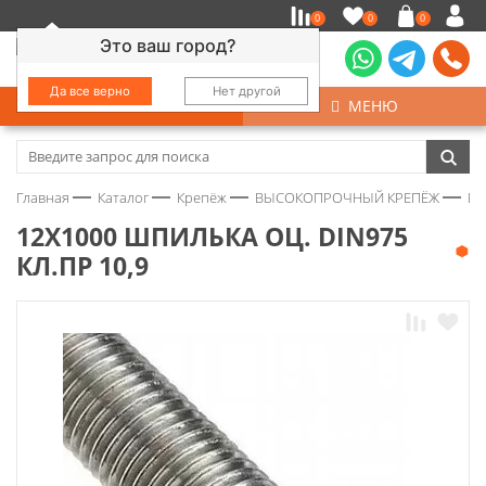
0
0
0
Это ваш город?
Да все верно
Нет другой
КАТАЛОГ
МЕНЮ
Замочно-скобяные изделия
Главная
Каталог
Крепёж
ВЫСОКОПРОЧНЫЙ КРЕПЁЖ
ШП
Инструмент
12Х1000 ШПИЛЬКА ОЦ. DIN975
КЛ.ПР 10,9
Колеса
Крепёж
Круги и абразивы
Нержавейка