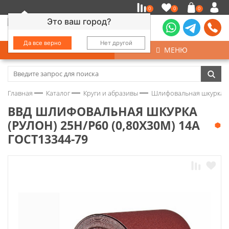
0
0
0
Это ваш город?
Да все верно
Нет другой
КАТАЛОГ
МЕНЮ
Замочно-скобяные изделия
Главная
Каталог
Круги и абразивы
Шлифовальная шкурка
Инструмент
ВВД ШЛИФОВАЛЬНАЯ ШКУРКА
(РУЛОН) 25Н/Р60 (0,80Х30М) 14А
Колеса
ГОСТ13344-79
Крепёж
Круги и абразивы
Нержавейка