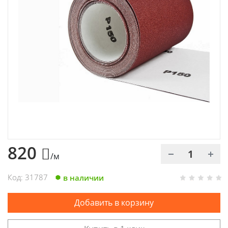
Химия
Хозтовары
Электроды и проволока
820
/м
Код: 31787
в наличии
Добавить в корзину