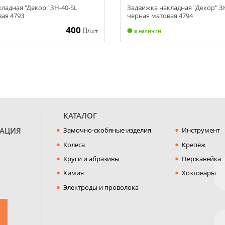
ладная "Декор" ЗН-40-SL
Задвижка накладная "Декор" З
вая 4793
черная матовая 4794
400
/шт
в наличии
КАТАЛОГ
МАЦИЯ
Замочно-скобяные изделия
Инструмент
Колеса
Крепёж
Круги и абразивы
Нержавейка
Химия
Хозтовары
Электроды и проволока