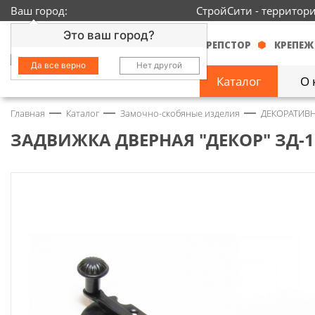
Ваш город:
СтройСити - территор
Это ваш город?
КРЕПСТОР
КРЕПЕЖ
Да все верно
Нет другой
Каталог
О 
Главная
Каталог
Замочно-скобяные изделия
ДЕКОРАТИВН
Замочно-скобяные
изделия
1429
ЗАДВИЖКА ДВЕРНАЯ "ДЕКОР" ЗД-1
Инструмент
2363
Колеса
68
Крепёж
3718
Круги и абразивы
152
Нержавейка
434
Химия