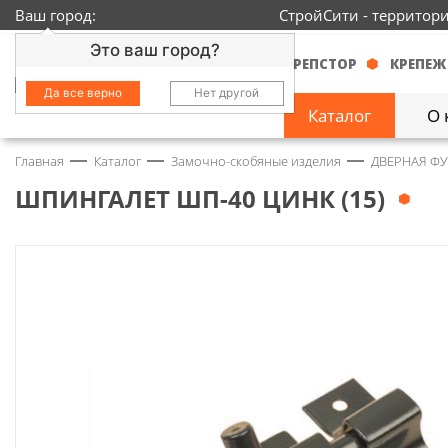
Ваш город:
СтройСити - территор
Это ваш город?
КРЕПСТОР
КРЕПЕЖ
Да все верно
Нет другой
Каталог
О 
Главная
Каталог
Замочно-скобяные изделия
ДВЕРНАЯ Ф
Замочно-скобяные
изделия
1429
ШПИНГАЛЕТ ШП-40 ЦИНК (15)
Инструмент
2363
Колеса
68
Крепёж
3718
Круги и абразивы
152
Нержавейка
434
Химия