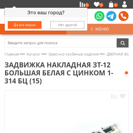
0
0
0
Это ваш город?
Да все верно
Нет другой
КАТАЛОГ
МЕНЮ
Замочно-скобяные изделия
Главная
Каталог
Замочно-скобяные изделия
ДВЕРНАЯ ФУР
Инструмент
ЗАДВИЖКА НАКЛАДНАЯ ЗТ-12
БОЛЬШАЯ БЕЛАЯ С ЦИНКОМ 1-
Колеса
314 БЦ (15)
Крепёж
Круги и абразивы
Нержавейка