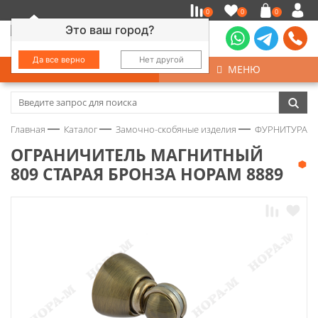
0
0
0
Это ваш город?
Да все верно
Нет другой
КАТАЛОГ
МЕНЮ
Замочно-скобяные изделия
Главная
Каталог
Замочно-скобяные изделия
ФУРНИТУРА Д
Инструмент
ОГРАНИЧИТЕЛЬ МАГНИТНЫЙ
809 СТАРАЯ БРОНЗА НОРАМ 8889
Колеса
Крепёж
Круги и абразивы
Нержавейка