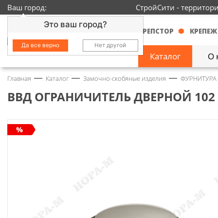
Ваш город:
СтройСити - территор
Это ваш город?
КРЕПСТОР
КРЕПЕЖ
Да все верно
Нет другой
Каталог
О 
Главная
Каталог
Замочно-скобяные изделия
ФУРНИТУРА
Замочно-скобяные
изделия
1429
ВВД ОГРАНИЧИТЕЛЬ ДВЕРНОЙ 102 
Инструмент
2363
Колеса
68
Крепёж
3718
Круги и абразивы
152
Нержавейка
434
Химия