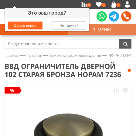
0
0
0
Это ваш город?
Да все верно
Нет другой
КАТАЛОГ
МЕНЮ
Замочно-скобяные изделия
Главная
Каталог
Замочно-скобяные изделия
ФУРНИТУРА Д
Инструмент
ВВД ОГРАНИЧИТЕЛЬ ДВЕРНОЙ
102 СТАРАЯ БРОНЗА НОРАМ 7236
Колеса
Крепёж
Круги и абразивы
Нержавейка