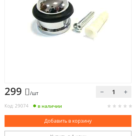
Химия
Хозтовары
Электроды и проволока
299
/шт
Код: 29074
в наличии
Добавить в корзину