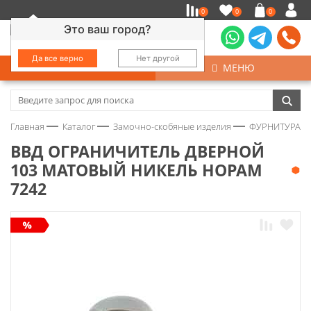
0
0
0
Это ваш город?
Да все верно
Нет другой
КАТАЛОГ
МЕНЮ
Замочно-скобяные изделия
Главная
Каталог
Замочно-скобяные изделия
ФУРНИТУРА Д
Инструмент
ВВД ОГРАНИЧИТЕЛЬ ДВЕРНОЙ
103 МАТОВЫЙ НИКЕЛЬ НОРАМ
Колеса
7242
Крепёж
Круги и абразивы
Нержавейка