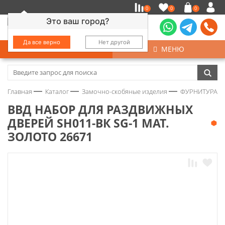
0
0
0
Это ваш город?
Да все верно
Нет другой
КАТАЛОГ
МЕНЮ
Замочно-скобяные изделия
Главная
Каталог
Замочно-скобяные изделия
ФУРНИТУРА Д
Инструмент
ВВД НАБОР ДЛЯ РАЗДВИЖНЫХ
ДВЕРЕЙ SH011-ВК SG-1 МАТ.
Колеса
ЗОЛОТО 26671
Крепёж
Круги и абразивы
Нержавейка