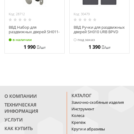
Код: 28712
Код: 30479
ВВД Набор для
ВВД Ручки для раздвижных
раздвижных дверей SH011-
дверей SH010 URB BPVD
ВК SN-3 мат. никель 26673
вороненый никель 35763
в наличии
под заказ
1 990
1 390
/шт
/шт
КАТАЛОГ
О КОМПАНИИ
Замочно-скобяные изделия
ТЕХНИЧЕСКАЯ
Инструмент
ИНФОРМАЦИЯ
Колеса
УСЛУГИ
Крепёж
КАК КУПИТЬ
Круги и абразивы