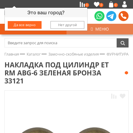
0
0
0
Это ваш город?
Да все верно
Нет другой
КАТАЛОГ
МЕНЮ
Замочно-скобяные изделия
Главная
Каталог
Замочно-скобяные изделия
ФУРНИТУРА Д
Инструмент
НАКЛАДКА ПОД ЦИЛИНДР ET
RM ABG-6 ЗЕЛЕНАЯ БРОНЗА
Колеса
33121
Крепёж
Круги и абразивы
Нержавейка