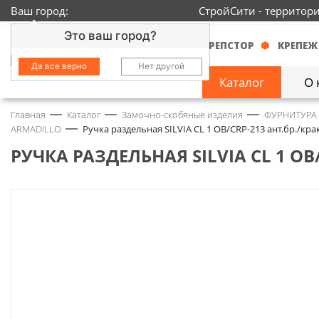
Ваш город:
СтройСити - территор
Это ваш город?
КРЕПСТОР
КРЕПЕЖ
Да все верно
Нет другой
Каталог
О 
Главная
Каталог
Замочно-скобяные изделия
ФУРНИТУРА
Замочно-скобяные
ARMADILLO
Ручка раздельная SILVIA CL 1 ОВ/CRP-213 ант.бр./кр
изделия
1429
РУЧКА РАЗДЕЛЬНАЯ SILVIA CL 1 ОВ
Инструмент
2363
Колеса
68
Крепёж
3718
Круги и абразивы
152
Нержавейка
434
Химия