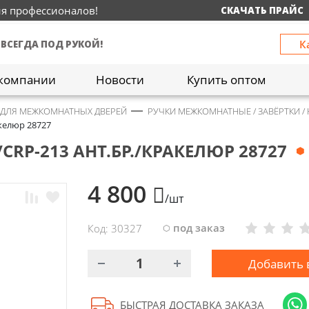
ия профессионалов!
СКАЧАТЬ ПРАЙС
К
 ВСЕГДА ПОД РУКОЙ!
компании
Новости
Купить оптом
 ДЛЯ МЕЖКОМНАТНЫХ ДВЕРЕЙ
РУЧКИ МЕЖКОМНАТНЫЕ / ЗАВЁРТКИ /
акелюр 28727
/CRP-213 АНТ.БР./КРАКЕЛЮР 28727
4 800
/шт
под заказ
Код: 30327
Добавить 
БЫСТРАЯ ДОСТАВКА ЗАКАЗА