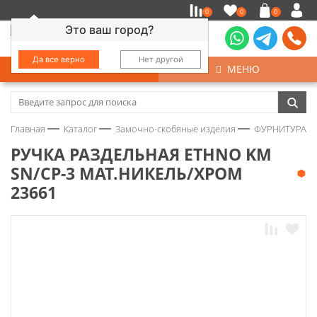
0
0
0
Это ваш город?
Да все верно
Нет другой
КАТАЛОГ
МЕНЮ
Замочно-скобяные изделия
Главная
Каталог
Замочно-скобяные изделия
ФУРНИТУРА Д
Инструмент
РУЧКА РАЗДЕЛЬНАЯ ETHNO KM
SN/CP-3 МАТ.НИКЕЛЬ/ХРОМ
Колеса
23661
Крепёж
Круги и абразивы
Нержавейка