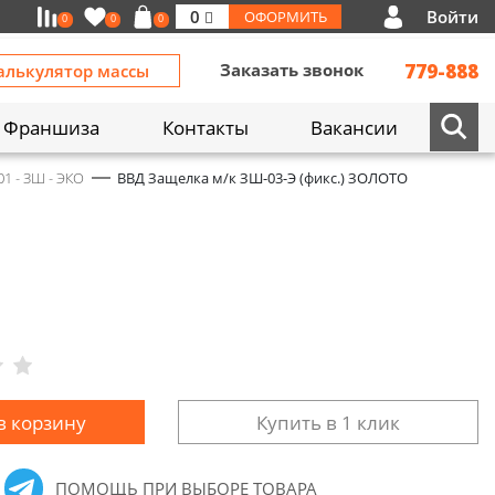
Войти
0
ОФОРМИТЬ
0
0
0
Заказать звонок
779-888
алькулятор массы
Франшиза
Контакты
Вакансии
01 - ЗШ - ЭКО
ВВД Защелка м/к ЗШ-03-Э (фикс.) ЗОЛОТО
в корзину
Купить в 1 клик
ПОМОЩЬ ПРИ ВЫБОРЕ ТОВАРА