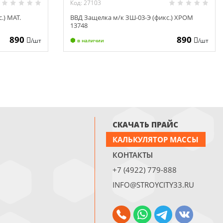
Код: 27103
.) МАТ.
ВВД Защелка м/к ЗШ-03-Э (фикс.) ХРОМ
13748
890
890
/шт
/шт
в наличии
СКАЧАТЬ ПРАЙС
КАЛЬКУЛЯТОР МАССЫ
КОНТАКТЫ
+7 (4922) 779-888
INFO@STROYCITY33.RU