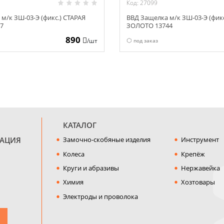
Код: 27099
м/к ЗШ-03-Э (фикс.) СТАРАЯ
ВВД Защелка м/к ЗШ-03-Э (фикс
7
ЗОЛОТО 13744
890
/шт
под заказ
КАТАЛОГ
МАЦИЯ
Замочно-скобяные изделия
Инструмент
Колеса
Крепёж
Круги и абразивы
Нержавейка
Химия
Хозтовары
Электроды и проволока