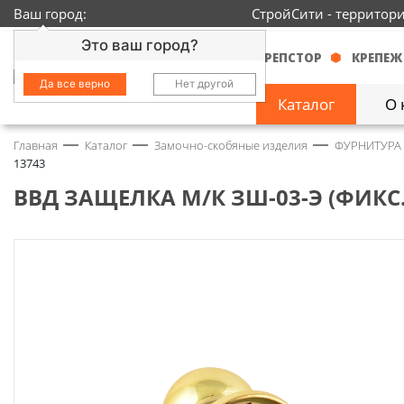
Ваш город:
СтройСити - территор
Это ваш город?
КРЕПСТОР
КРЕПЕЖ
Да все верно
Нет другой
Каталог
О 
Главная
Каталог
Замочно-скобяные изделия
ФУРНИТУРА
Замочно-скобяные
13743
изделия
1429
ВВД ЗАЩЕЛКА М/К ЗШ-03-Э (ФИКС.
Инструмент
2363
Колеса
68
Крепёж
3718
Круги и абразивы
152
Нержавейка
434
Химия