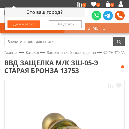
0
0
0
Это ваш город?
Да все верно
Нет другой
КАТАЛОГ
МЕНЮ
Замочно-скобяные изделия
Главная
Каталог
Замочно-скобяные изделия
ФУРНИТУРА Д
Инструмент
ВВД ЗАЩЕЛКА М/К ЗШ-05-Э
СТАРАЯ БРОНЗА 13753
Колеса
Крепёж
Круги и абразивы
Нержавейка