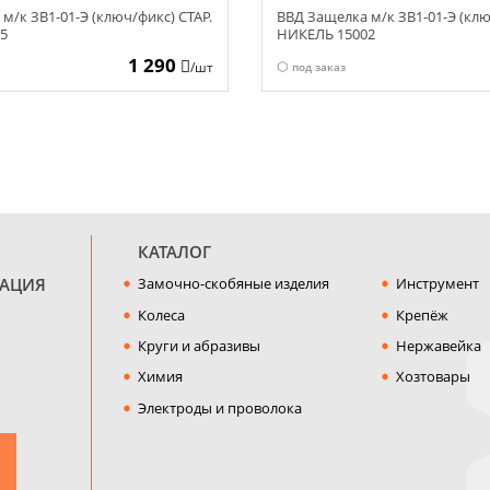
м/к ЗВ1-01-Э (ключ/фикс) СТАР.
ВВД Защелка м/к ЗВ1-01-Э (клю
5
НИКЕЛЬ 15002
1 290
/шт
под заказ
КАТАЛОГ
МАЦИЯ
Замочно-скобяные изделия
Инструмент
Колеса
Крепёж
Круги и абразивы
Нержавейка
Химия
Хозтовары
Электроды и проволока