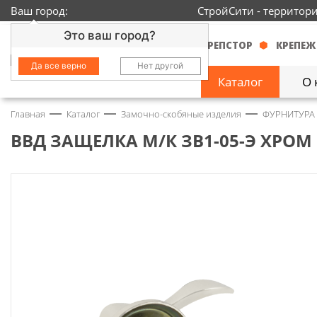
Ваш город:
СтройСити - территор
Это ваш город?
КРЕПСТОР
КРЕПЕЖ
Да все верно
Нет другой
Каталог
О 
Главная
Каталог
Замочно-скобяные изделия
ФУРНИТУРА
Замочно-скобяные
изделия
1429
ВВД ЗАЩЕЛКА М/К ЗВ1-05-Э ХРОМ 
Инструмент
2363
Колеса
68
Крепёж
3718
Круги и абразивы
152
Нержавейка
434
Химия