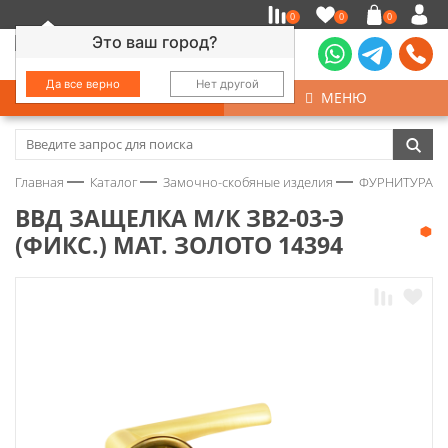
0
0
0
Это ваш город?
Да все верно
Нет другой
КАТАЛОГ
МЕНЮ
Замочно-скобяные изделия
Главная
Каталог
Замочно-скобяные изделия
ФУРНИТУРА Д
Инструмент
ВВД ЗАЩЕЛКА М/К ЗВ2-03-Э
(ФИКС.) МАТ. ЗОЛОТО 14394
Колеса
Крепёж
Круги и абразивы
Нержавейка