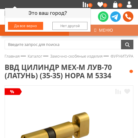
0
0
0
Это ваш город?
Да все верно
Нет другой
КАТАЛОГ
МЕНЮ
Замочно-скобяные изделия
Главная
Каталог
Замочно-скобяные изделия
ФУРНИТУРА Д
Инструмент
ВВД ЦИЛИНДР МЕХ-М ЛУВ-70
(ЛАТУНЬ) (35-35) НОРА М 5334
Колеса
Крепёж
Круги и абразивы
Нержавейка