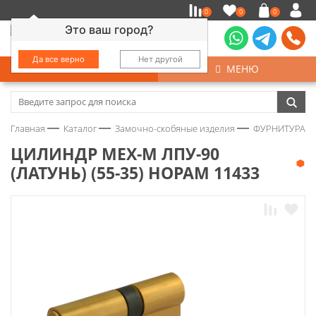
0
0
0
Это ваш город?
Да все верно
Нет другой
КАТАЛОГ
МЕНЮ
Замочно-скобяные изделия
Главная
Каталог
Замочно-скобяные изделия
ФУРНИТУРА Д
Инструмент
ЦИЛИНДР МЕХ-М ЛПУ-90
(ЛАТУНЬ) (55-35) НОРАМ 11433
Колеса
Крепёж
Круги и абразивы
Нержавейка