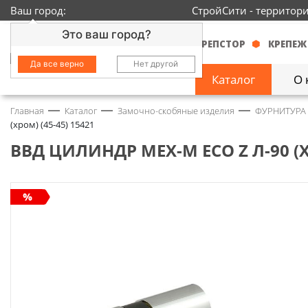
Ваш город:
СтройСити - территор
Это ваш город?
КРЕПСТОР
КРЕПЕЖ
Да все верно
Нет другой
Каталог
О 
Главная
Каталог
Замочно-скобяные изделия
ФУРНИТУРА
Замочно-скобяные
(хром) (45-45) 15421
изделия
1429
ВВД ЦИЛИНДР МЕХ-М ECO Z Л-90 (ХР
Инструмент
2363
Колеса
68
Крепёж
3718
Круги и абразивы
152
Нержавейка
434
Химия