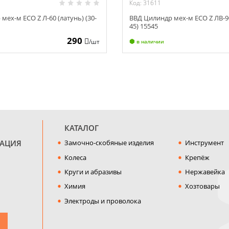
Код: 31611
мех-м ECO Z Л-60 (латунь) (30-
ВВД Цилиндр мех-м ECO Z ЛВ-90
45) 15545
290
/шт
в наличии
КАТАЛОГ
МАЦИЯ
Замочно-скобяные изделия
Инструмент
Колеса
Крепёж
Круги и абразивы
Нержавейка
Химия
Хозтовары
Электроды и проволока