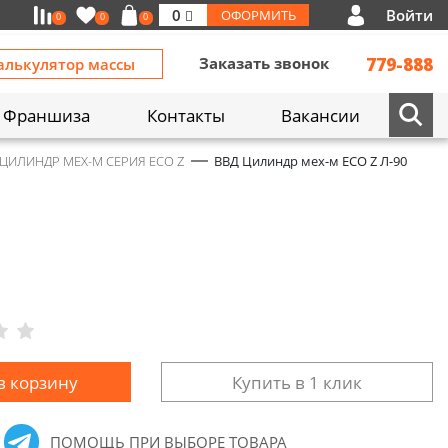
Войти
0
ОФОРМИТЬ
0
0
0
Заказать звонок
779-888
алькулятор массы
Франшиза
Контакты
Вакансии
- ЦИЛИНДР МЕХ-М СЕРИЯ ECO Z
ВВД Цилиндр мех-м ECO Z Л-90
в корзину
Купить в 1 клик
ПОМОЩЬ ПРИ ВЫБОРЕ ТОВАРА