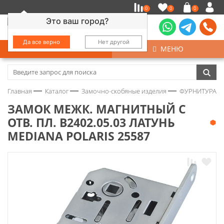
0
0
0
Это ваш город?
Да все верно
Нет другой
КАТАЛОГ
МЕНЮ
Замочно-скобяные изделия
Главная
Каталог
Замочно-скобяные изделия
ФУРНИТУРА Д
Инструмент
ЗАМОК МЕЖК. МАГНИТНЫЙ С
ОТВ. ПЛ. В2402.05.03 ЛАТУНЬ
Колеса
MEDIANA POLARIS 25587
Крепёж
Круги и абразивы
Нержавейка