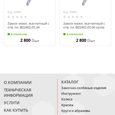
Код: 26885
Код: 26883
Замок межк. магнитный с
Замок межк. магнитный с
отв. пл. В02402.05.34
отв. пл. В02402.05.06 хром
матовый хром MEDIANA
MEDIANA POLARIS 25597
в наличии
в наличии
POLARIS 25595
2 800
2 800
/шт
/шт
КАТАЛОГ
О КОМПАНИИ
Замочно-скобяные изделия
ТЕХНИЧЕСКАЯ
Инструмент
ИНФОРМАЦИЯ
Колеса
УСЛУГИ
Крепёж
КАК КУПИТЬ
Круги и абразивы