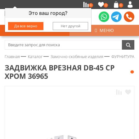
0
0
0
Это ваш город?
Да все верно
Нет другой
КАТАЛОГ
МЕНЮ
Замочно-скобяные изделия
Главная
Каталог
Замочно-скобяные изделия
ФУРНИТУРА Д
Инструмент
ЗАДВИЖКА ВРЕЗНАЯ DB-45 СР
ХРОМ 36965
Колеса
Крепёж
Круги и абразивы
Нержавейка