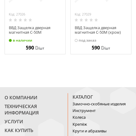
Код: 27026
Код: 27029
ВВД Защелка дверная
ВВД Защелка дверная
магнитная С-50М
магнитная С-50М (хром)
(полированная латунь)
14745
в наличии
под заказ
14744
590
590
/шт
/шт
КАТАЛОГ
О КОМПАНИИ
Замочно-скобяные изделия
ТЕХНИЧЕСКАЯ
Инструмент
ИНФОРМАЦИЯ
Колеса
УСЛУГИ
Крепёж
КАК КУПИТЬ
Круги и абразивы