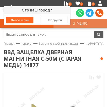
0
0
0
Это ваш город?
Да все верно
Нет другой
КАТАЛОГ
МЕНЮ
Замочно-скобяные изделия
Главная
Каталог
Замочно-скобяные изделия
ФУРНИТУРА Д
Инструмент
ВВД ЗАЩЕЛКА ДВЕРНАЯ
МАГНИТНАЯ С-50М (СТАРАЯ
Колеса
МЕДЬ) 14877
Крепёж
Круги и абразивы
Нержавейка