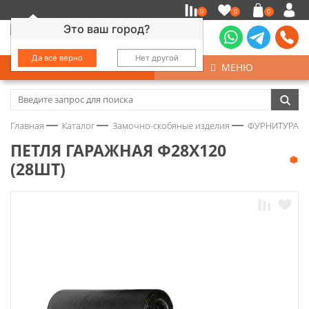
0
0
0
Это ваш город?
Да все верно
Нет другой
КАТАЛОГ
МЕНЮ
Замочно-скобяные изделия
Главная
Каталог
Замочно-скобяные изделия
ФУРНИТУРА Д
Инструмент
ПЕТЛЯ ГАРАЖНАЯ Ф28Х120
(28ШТ)
Колеса
Крепёж
Круги и абразивы
Нержавейка