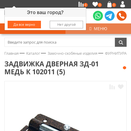
0
0
0
Это ваш город?
Да все верно
Нет другой
КАТАЛОГ
МЕНЮ
Замочно-скобяные изделия
Главная
Каталог
Замочно-скобяные изделия
ФУРНИТУРА Д
Инструмент
ЗАДВИЖКА ДВЕРНАЯ ЗД-01
МЕДЬ К 102011 (5)
Колеса
Крепёж
Круги и абразивы
Нержавейка