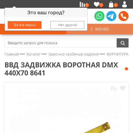
0
0
0
Это ваш город?
Да все верно
Нет другой
КАТАЛОГ
МЕНЮ
Замочно-скобяные изделия
Главная
Каталог
Замочно-скобяные изделия
ФУРНИТУРА Д
Инструмент
ВВД ЗАДВИЖКА ВОРОТНАЯ DMX
440Х70 8641
Колеса
Крепёж
Круги и абразивы
Нержавейка