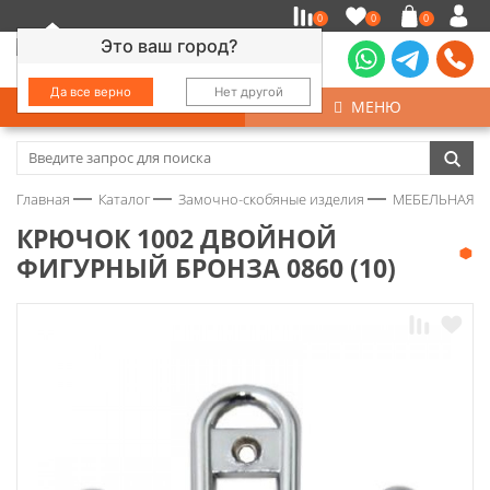
0
0
0
Это ваш город?
Да все верно
Нет другой
КАТАЛОГ
МЕНЮ
Замочно-скобяные изделия
Главная
Каталог
Замочно-скобяные изделия
МЕБЕЛЬНАЯ Ф
Инструмент
КРЮЧОК 1002 ДВОЙНОЙ
ФИГУРНЫЙ БРОНЗА 0860 (10)
Колеса
Крепёж
Круги и абразивы
Нержавейка