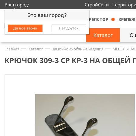
Ваш город:
СтройСити - территор
Это ваш город?
КРЕПСТОР
КРЕПЕЖ
Да все верно
Нет другой
Каталог
О 
Главная
Каталог
Замочно-скобяные изделия
МЕБЕЛЬНАЯ
Замочно-скобяные
изделия
1429
КРЮЧОК 309-3 СР КР-3 НА ОБЩЕЙ ПЛ
Инструмент
2363
Колеса
68
Крепёж
3718
Круги и абразивы
152
Нержавейка
434
Химия