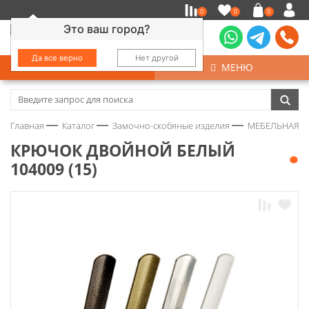
0
0
0
Это ваш город?
Да все верно
Нет другой
КАТАЛОГ
МЕНЮ
Замочно-скобяные изделия
Главная
Каталог
Замочно-скобяные изделия
МЕБЕЛЬНАЯ Ф
Инструмент
КРЮЧОК ДВОЙНОЙ БЕЛЫЙ
104009 (15)
Колеса
Крепёж
Круги и абразивы
Нержавейка